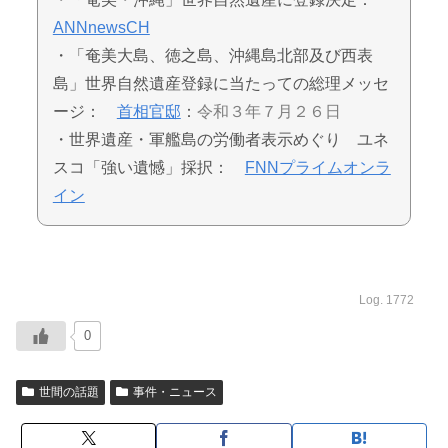
ANNnewsCH
・「奄美大島、徳之島、沖縄島北部及び西表
島」世界自然遺産登録に当たっての総理メッセ
ージ：
首相官邸
：
令和３年７月２６日
・世界遺産・軍艦島の労働者表示めぐり ユネ
スコ「強い遺憾」採択：
FNNプライムオンラ
イン
Log. 1772
0
世間の話題
事件・ニュース