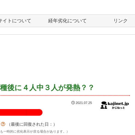
サイトについて
経年劣化について
リンク
種後に４人中３人が発熱？？
2021.07.25
100%
？
（最後に回復された日：
）
後も一時的に劣化表示が戻る場合があります。）