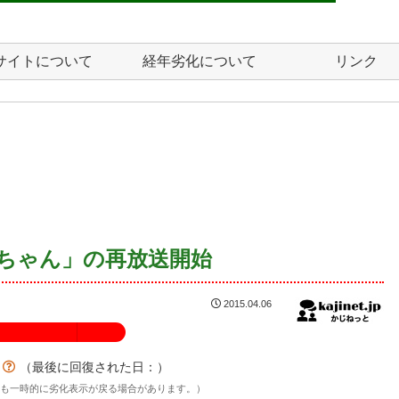
サイトについて
経年劣化について
リンク
まちゃん」の再放送開始
2015.04.06
100%
？
（最後に回復された日：
）
後も一時的に劣化表示が戻る場合があります。）