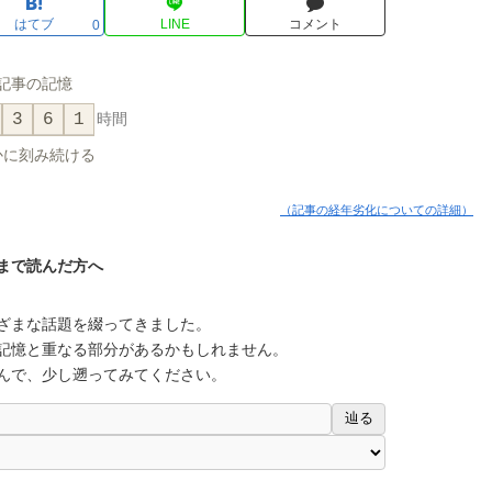
はてブ
LINE
コメント
0
記事の記憶
3
6
1
時間
かに刻み続ける
（記事の経年劣化についての詳細）
まで読んだ方へ
ざまな話題を綴ってきました。
記憶と重なる部分があるかもしれません。
んで、少し遡ってみてください。
辿る