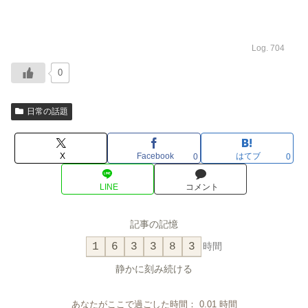
Log. 704
0
日常の話題
X
Facebook
はてブ
0
0
LINE
コメント
記事の記憶
1
6
3
3
8
3
時間
静かに刻み続ける
あなたがここで過ごした時間：
0.01
時間