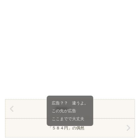
広告？？ 違うよ。
再放送？
この先が広告
ここまでで大丈夫
「５８４円」の偶然