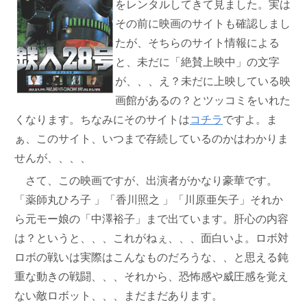
をレンタルしてきて見ました。実は
その前に映画のサイトも確認しまし
たが、そちらのサイト情報による
と、未だに「絶賛上映中」の文字
が、、、え？未だに上映している映
画館があるの？とツッコミをいれた
くなります。ちなみにそのサイトは
コチラ
ですよ。ま
ぁ、このサイト、いつまで存続しているのかはわかりま
せんが、、、、
さて、この映画ですが、出演者がかなり豪華です。
「薬師丸ひろ子 」「香川照之 」「川原亜矢子」それか
ら元モー娘の「中澤裕子」まで出ています。肝心の内容
は？というと、、、これがねぇ、、、面白いよ。ロボ対
ロボの戦いは実際はこんなものだろうな、、と思える鈍
重な動きの戦闘、、、それから、恐怖感や威圧感を覚え
ない敵ロボット、、、まだまだあります。