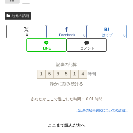
地元の話題
X
Facebook
はてブ
0
0
LINE
コメント
記事の記憶
1
5
8
5
1
4
時間
静かに刻み続ける
あなたがここで過ごした時間：
0.01
時間
（記事の経年劣化についての詳細）
ここまで読んだ方へ