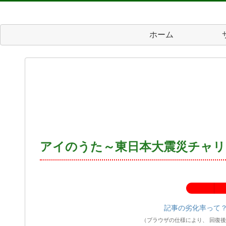
ホーム
アイのうた～東日本大震災チャ
記事の劣化率：
記事の劣化率って
（ブラウザの仕様により、 回復