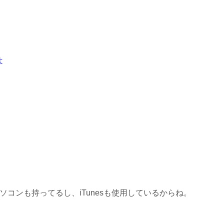
・
よ
コンも持ってるし、iTunesも使用しているからね。