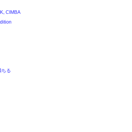
K, CIMBA
ition
Y満ちる