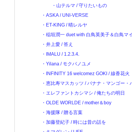
・山テルマ / 守りたいもの
・ASKA / UNI-VERSE
・ET-KING / 晴レルヤ
・稲垣潤一 duet with 白鳥英美子＆白鳥マイ
・井上愛 / 答え
・IMALU / 1.2.3.4.
・Yilana / モクバノユメ
・INFINITY 16 welcomez GOKI / 線香花火
・恵比寿マスカッツ / バナナ・マンゴー・
・エレファントカシマシ / 俺たちの明日
・OLDE WORLDE / mother＆boy
・海援隊 / 贈る言葉
・加藤登紀子 / 時には昔の話を
・キマグレン / LIFE