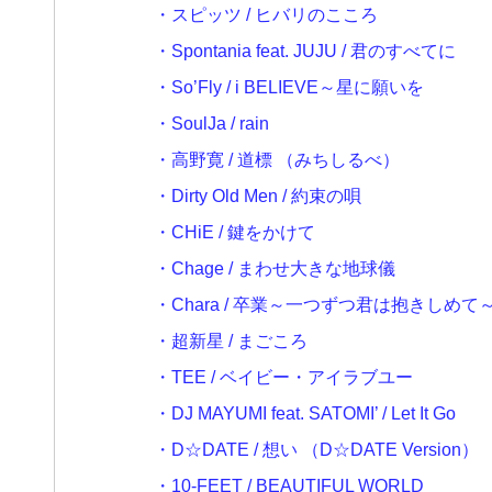
・スピッツ / ヒバリのこころ
・Spontania feat. JUJU / 君のすべてに
・So’Fly / i BELIEVE～星に願いを
・SoulJa / rain
・高野寛 / 道標 （みちしるべ）
・Dirty Old Men / 約束の唄
・CHiE / 鍵をかけて
・Chage / まわせ大きな地球儀
・Chara / 卒業～一つずつ君は抱きしめて～ （P
・超新星 / まごころ
・TEE / ベイビー・アイラブユー
・DJ MAYUMI feat. SATOMI’ / Let It Go
・D☆DATE / 想い （D☆DATE Version）
・10-FEET / BEAUTIFUL WORLD