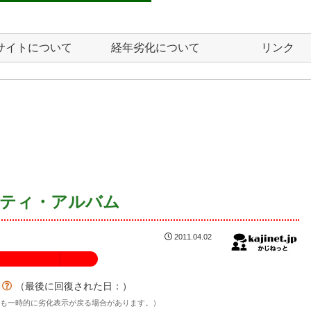
サイトについて
経年劣化について
リンク
リティ・アルバム
2011.04.02
100%
？
（最後に回復された日：
）
後も一時的に劣化表示が戻る場合があります。）