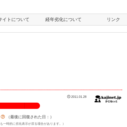
サイトについて
経年劣化について
リンク
2011.01.28
100%
？
（最後に回復された日：
）
後も一時的に劣化表示が戻る場合があります。）