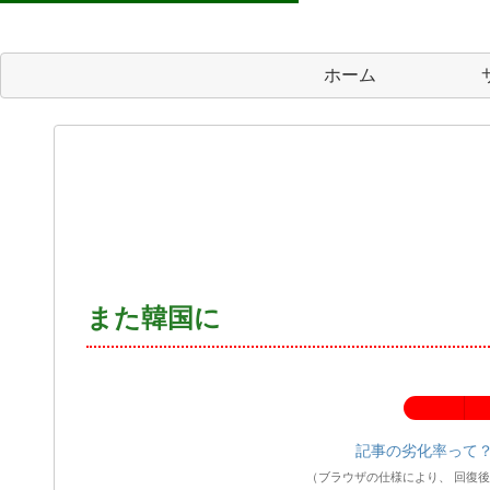
ホーム
また韓国に
記事の劣化率：
記事の劣化率って
（ブラウザの仕様により、 回復