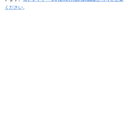
ください
。