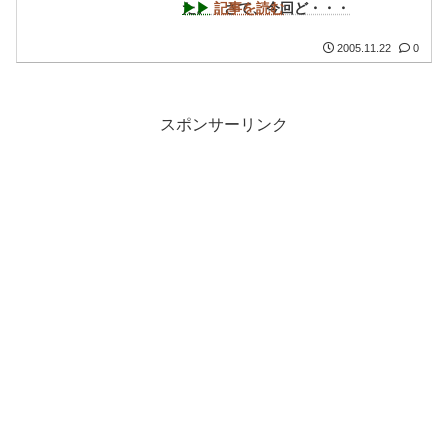
た。 さて、今回ど・・・
▶︎▶︎
記事を読む
2005.11.22
0
スポンサーリンク