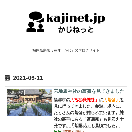
福岡県宗像市在住「かじ」のブログサイト
2021-06-11
宮地嶽神社の菖蒲を見てきました
地元の話題
福津市の
「宮地嶽神社」
に
「菖蒲」
を
見に行ってきました。参道、境内に、
たくさんの菖蒲が飾られています。神
社の裏手にある「菖蒲苑」も見応え十
分です。「紫陽花」も見頃でした。
▶︎▶︎
記事を読む