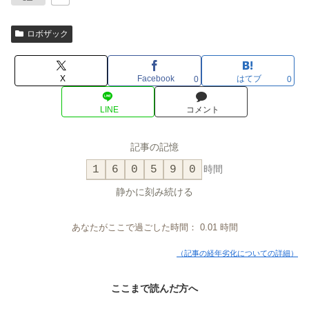
ロボザック
X
Facebook
はてブ
0
0
LINE
コメント
記事の記憶
1
6
0
5
9
0
時間
静かに刻み続ける
あなたがここで過ごした時間：
0.01
時間
（記事の経年劣化についての詳細）
ここまで読んだ方へ