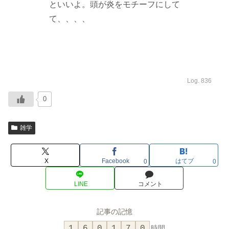
といいよ。頭が炎をモチーフにして
て、、、、
Log. 836
0
雑学
X
Facebook
はてブ
0
0
LINE
コメント
記事の記憶
1
6
0
1
7
0
時間