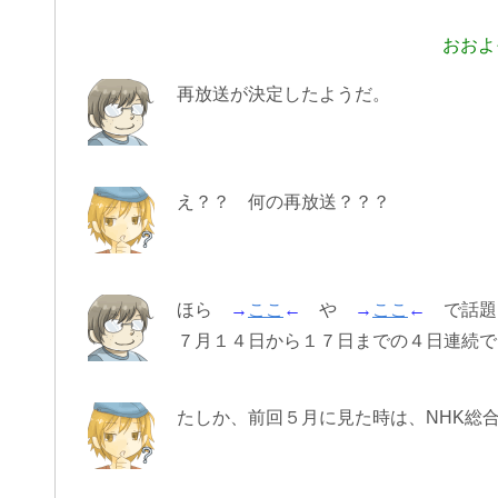
おおよ
再放送が決定したようだ。
え？？ 何の再放送？？？
ほら
→
ここ
←
や
→
ここ
←
で話題
７月１４日から１７日までの４日連続で「
たしか、前回５月に見た時は、NHK総