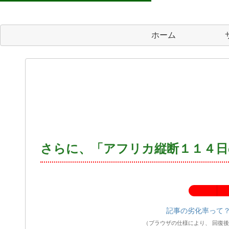
ホーム
さらに、「アフリカ縦断１１４日
記事の劣化率：
記事の劣化率って
（ブラウザの仕様により、 回復