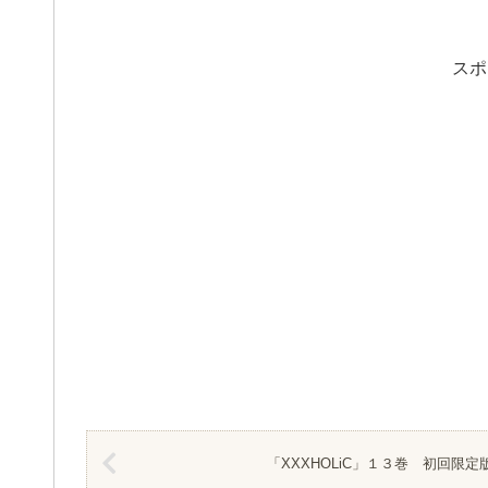
スポ
「XXXHOLiC」１３巻 初回限定