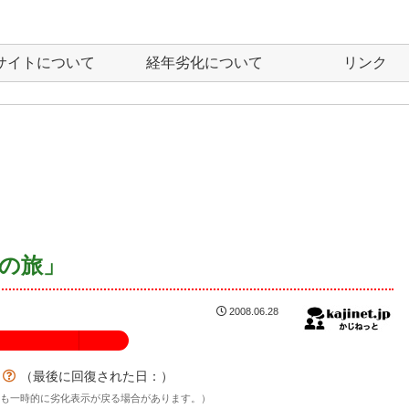
サイトについて
経年劣化について
リンク
の旅」
2008.06.28
100%
？
（最後に回復された日：
）
後も一時的に劣化表示が戻る場合があります。）