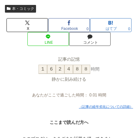
本・コミック
X
Facebook
はてブ
0
0
LINE
コメント
記事の記憶
1
6
2
4
8
8
時間
静かに刻み続ける
あなたがここで過ごした時間：
0.01
時間
（記事の経年劣化についての詳細）
ここまで読んだ方へ