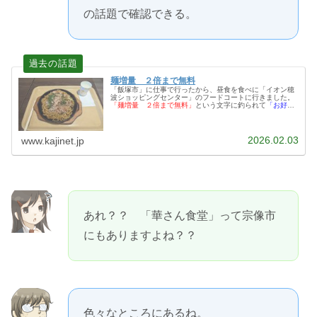
の話題で確認できる。
麺増量 ２倍まで無料
「飯塚市」に仕事で行ったから、昼食を食べに「イオン穂
波ショッピングセンター」のフードコートに行きました。
「麺増量 ２倍まで無料」
という文字に釣られて
「お好み
焼＆たこ焼き 大阪じゅうべい」
で「焼きそば」を食べまし
た。
2026.02.03
www.kajinet.jp
あれ？？ 「華さん食堂」って宗像市
にもありますよね？？
色々なところにあるね。