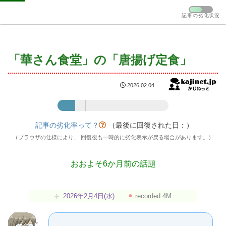
記事の劣化状況
「華さん食堂」の「唐揚げ定食」
2026.02.04
記事の劣化率：16%
記事の劣化率って？
（最後に回復された日：
）
（ブラウザの仕様により、 回復後も一時的に劣化表示が戻る場合があります。）
おおよそ6か月前の話題
2026年2月4日(水)
⚫︎
recorded 4M