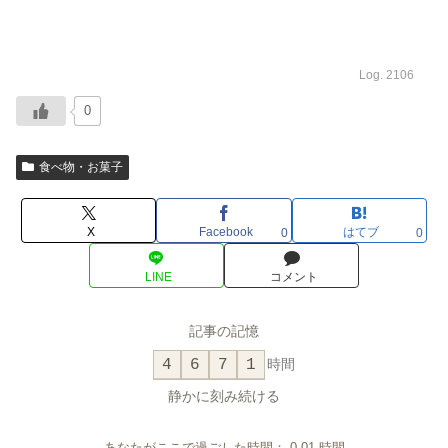
Log. 2106
0
食べ物・お菓子
X
Facebook
はてブ
0
0
LINE
コメント
記事の記憶
4
6
7
1
時間
静かに刻み続ける
あなたがここで過ごした時間：
0.01
時間