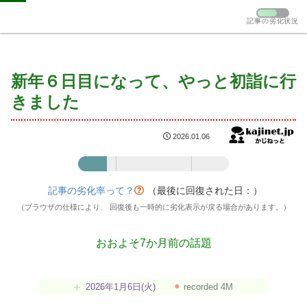
記事の劣化状況
新年６日目になって、やっと初詣に行
きました
2026.01.06
記事の劣化率：19%
記事の劣化率って？
（最後に回復された日：
）
（ブラウザの仕様により、 回復後も一時的に劣化表示が戻る場合があります。）
おおよそ7か月前の話題
2026年1月6日(火)
⚫︎
recorded 4M