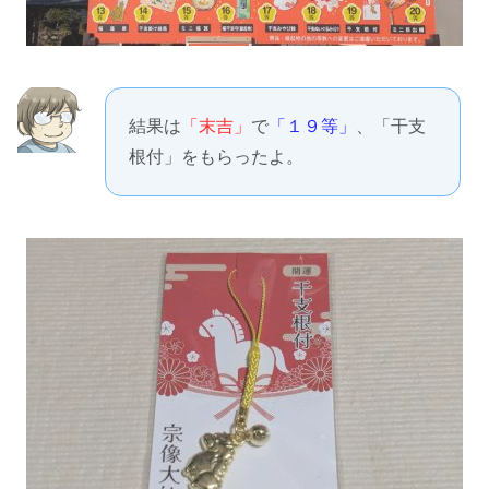
結果は
「末吉」
で
「１９等」
、「干支
根付」をもらったよ。