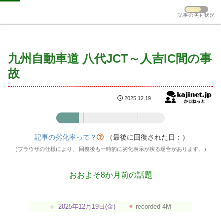
記事の劣化状況
九州自動車道 八代JCT～人吉IC間の事
故
2025.12.19
記事の劣化率：21%
記事の劣化率って？
（最後に回復された日：
）
（ブラウザの仕様により、 回復後も一時的に劣化表示が戻る場合があります。）
おおよそ8か月前の話題
2025年12月19日(金)
⚫︎
recorded 4M