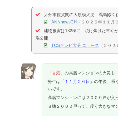
大分市佐賀関の大規模火災 蔦島除く
ANNnewsCH
（２０２５年１１月
建物被害は182棟に 焼け焦げた車や
場公開
TOSテレビ大分 ニュース
（２０２
「香港」
の高層マンションの火災も
発生は
「１１月２６日」
の午後、瞬
いです。
高層マンションには２０００戸が入
８棟２０００戸って、凄く大きなマ