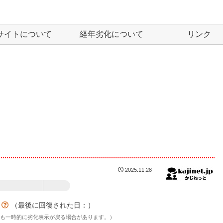
サイトについて
経年劣化について
リンク
2025.11.28
：23%
？
（最後に回復された日：
）
後も一時的に劣化表示が戻る場合があります。）