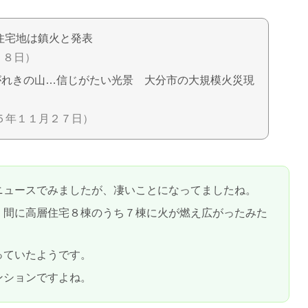
住宅地は鎮火と発表
２８日）
がれきの山…信じがたい光景 大分市の大規模火災現
５年１１月２７日）
ニュースでみましたが、凄いことになってましたね。
く間に高層住宅８棟のうち７棟に火が燃え広がったみた
っていたようです。
ンションですよね。