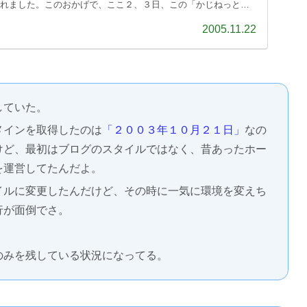
jpに変更されました。このおかげで、ここ２、３日、この「かじねっと」
況も続いておりました。 さて、今回ど・・・
2005.11.22
していた。
メインを取得したのは
「２００３年１０月２１日」
なの
けど、最初はブログのスタイルではなく、昔あったホー
を運営してたんだよ。
イルに変更したんだけど、その時に一気に環境を変えち
行が面倒でさ。
。
のみを残している状況になってる。