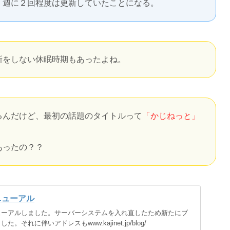
、週に２回程度は更新していたことになる。
新をしない休眠時期もあったよね。
るんだけど、最初の話題のタイトルって
「かじねっと」
あったの？？
ニューアル
ューアルしました。サーバーシステムを入れ直したため新たにブ
。それに伴いアドレスもwww.kajinet.jp/blog/