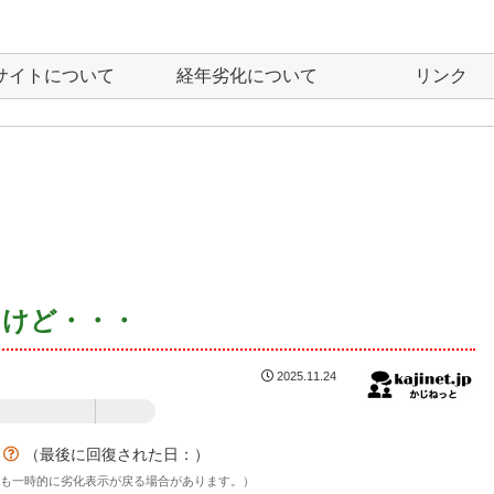
サイトについて
経年劣化について
リンク
たけど・・・
2025.11.24
：23%
？
（最後に回復された日：
）
後も一時的に劣化表示が戻る場合があります。）