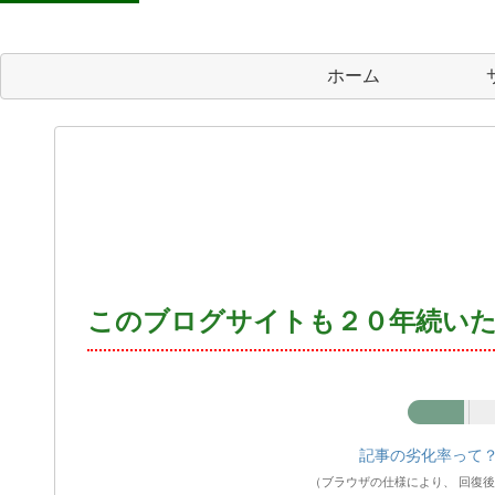
ホーム
このブログサイトも２０年続い
記事の劣化率
記事の劣化率って
（ブラウザの仕様により、 回復