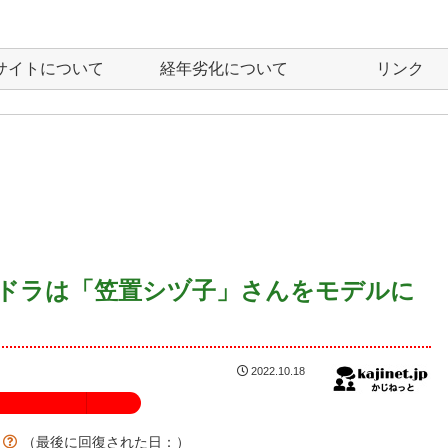
サイトについて
経年劣化について
リンク
朝ドラは「笠置シヅ子」さんをモデルに
2022.10.18
100%
？
（最後に回復された日：
）