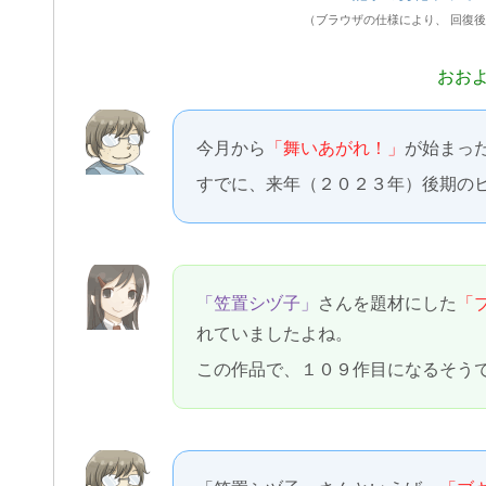
（ブラウザの仕様により、 回復
おお
今月から
「舞いあがれ！」
が始まっ
すでに、来年（２０２３年）後期の
「笠置シヅ子」
さんを題材にした
「
れていましたよね。
この作品で、１０９作目になるそう