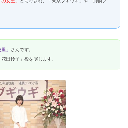
ギの女王」
とも称され、「東京ブギウギ」や「買物ブ
趣里」
さんです。
「花田鈴子」役を演じます。