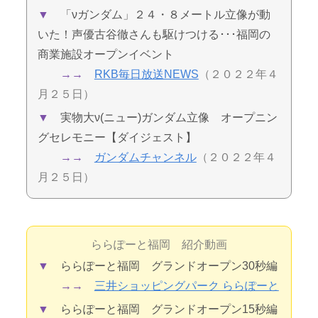
▼
「νガンダム」２４・８メートル立像が動
いた！声優古谷徹さんも駆けつける･･･福岡の
商業施設オープンイベント
→→
RKB毎日放送NEWS
（２０２２年４
月２５日）
▼
実物大ν(ニュー)ガンダム立像 オープニン
グセレモニー【ダイジェスト】
→→
ガンダムチャンネル
（２０２２年４
月２５日）
ららぽーと福岡 紹介動画
▼
ららぽーと福岡 グランドオープン30秒編
→→
三井ショッピングパーク ららぽーと
▼
ららぽーと福岡 グランドオープン15秒編