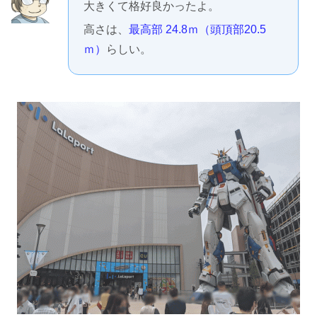
大きくて格好良かったよ。
高さは、
最高部 24.8ｍ（頭頂部20.5
ｍ）
らしい。