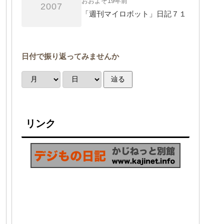
おおよそ19年前
2007
「週刊マイロボット」日記７１
日付で振り返ってみませんか
辿る
リンク