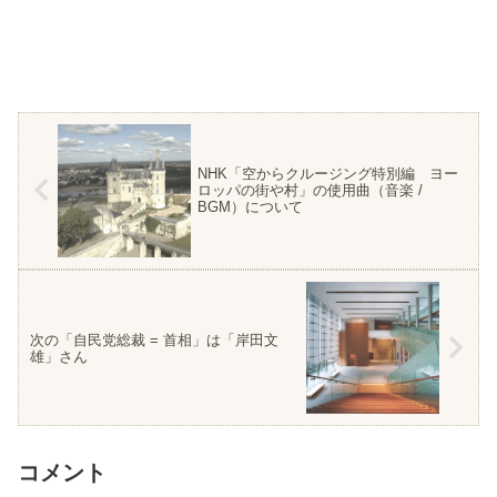
NHK「空からクルージング特別編 ヨー
ロッパの街や村」の使用曲（音楽 /
BGM）について
次の「自民党総裁 = 首相」は「岸田文
雄」さん
コメント