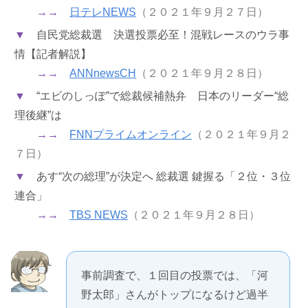
→→
日テレNEWS
（２０２１年９月２７日）
▼
自民党総裁選 決選投票必至！混戦レースのウラ事
情【記者解説】
→→
ANNnewsCH
（２０２１年９月２８日）
▼
“エビのしっぽ”で総裁候補熱弁 日本のリーダー“総
理後継”は
→→
FNNプライムオンライン
（２０２１年９月２
７日）
▼
あす“次の総理”が決定へ 総裁選 鍵握る「２位・３位
連合」
→→
TBS NEWS
（２０２１年９月２８日）
事前調査で、１回目の投票では、「河
野太郎」さんがトップになるけど過半