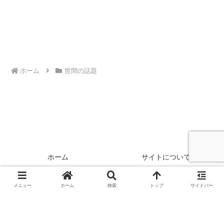
ホーム
世間の話題
ホーム
サイトについて
100%
経年劣化について
リンク
お問い合わせ
メニュー
ホーム
検索
トップ
サイドバー
© 2005 かじねっと kajinet.jp.