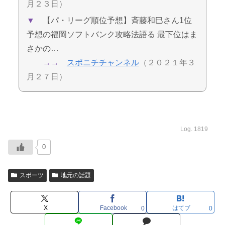
月２３日）
▼
【パ・リーグ順位予想】斉藤和巳さん1位
予想の福岡ソフトバンク攻略法語る 最下位はま
さかの…
→→
スポニチチャンネル
（２０２１年３
月２７日）
Log. 1819
0
スポーツ
地元の話題
X
Facebook
はてブ
0
0