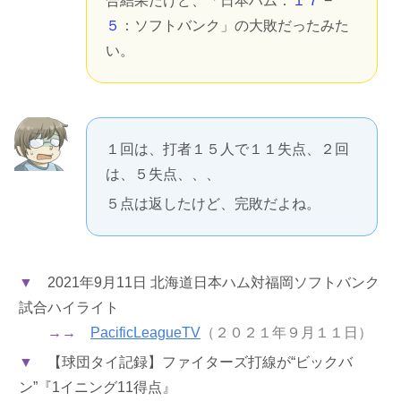
合結果だけど、「日本ハム：
１７
−
５
：ソフトバンク」の大敗だったみた
い。
１回は、打者１５人で１１失点、２回
は、５失点、、、
５点は返したけど、完敗だよね。
▼
2021年9月11日 北海道日本ハム対福岡ソフトバンク
試合ハイライト
→→
PacificLeagueTV
（２０２１年９月１１日）
▼
【球団タイ記録】ファイターズ打線が“ビックバ
ン”『1イニング11得点』