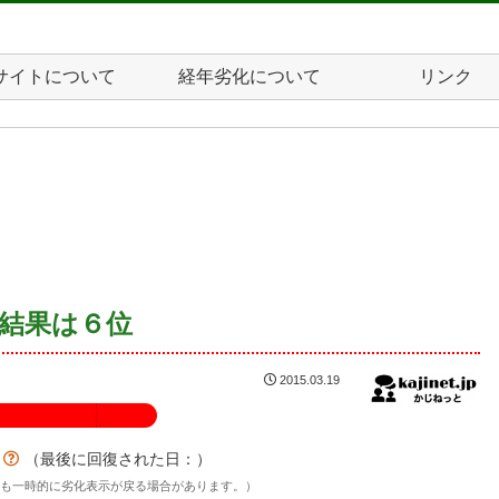
サイトについて
経年劣化について
リンク
結果は６位
2015.03.19
100%
？
（最後に回復された日：
）
後も一時的に劣化表示が戻る場合があります。）