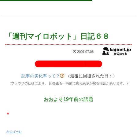
「週刊マイロボット」日記６８
2007.07.03
記事の劣化率：100%
記事の劣化率って？
（最後に回復された日：
）
（ブラウザの仕様により、 回復後も一時的に劣化表示が戻る場合があります。）
おおよそ19年前の話題
★
かじげーむ