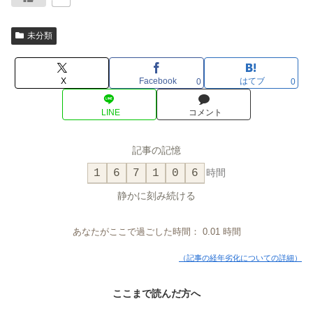
未分類
X
Facebook
はてブ
0
0
LINE
コメント
記事の記憶
1
6
7
1
0
6
時間
静かに刻み続ける
あなたがここで過ごした時間：
0.01
時間
（記事の経年劣化についての詳細）
ここまで読んだ方へ