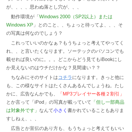
が、、、、思わぬ落とし穴が、、、
動作環境が「
Windows 2000（SP2以上）または
Windows XP
」とのこと、、ちょっと待ってよ、、、そ
の写真は何なのでしょう？
これっていいのかなぁ？もうちょっと考えてやってく
れ、、と言いたくなります。ソーテックのパソコンでも
載せれば良いのに。。。どこからどう見てもiBookにし
か見えないのはウチだけかな？見間違い？？
ちなみにそのサイトは
コチラ
になります。きっと他に
も、この様なサイトはたくさんあるんでしょうね。たし
かに、広告なんかでも、
「MP3プレイヤー各種２割引」
とか言って「iPod」の写真が載っていて
「但し一部商品
は対象外です」
なんて
小さく
書かれていることもありま
すしねぇ、、、
広告とか宣伝のあり方も、もうちょっと考えてもいい