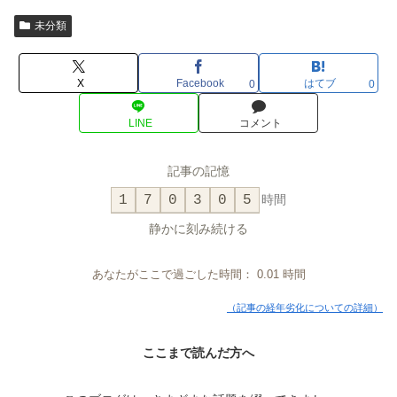
未分類
X
Facebook
はてブ
0
0
LINE
コメント
記事の記憶
1
7
0
3
0
5
時間
静かに刻み続ける
あなたがここで過ごした時間：
0.01
時間
（記事の経年劣化についての詳細）
ここまで読んだ方へ