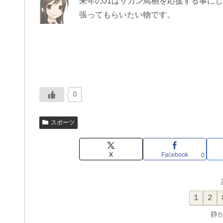
来年のJ1はサガン鳥栖を応援する事に
張ってもらいたい物です。
0
スポーツ
X
Facebook
0
1
2
静