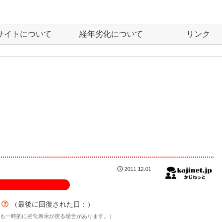
サイトについて
経年劣化について
リンク
2011.12.01
100%
？
（最後に回復された日：
）
後も一時的に劣化表示が戻る場合があります。）