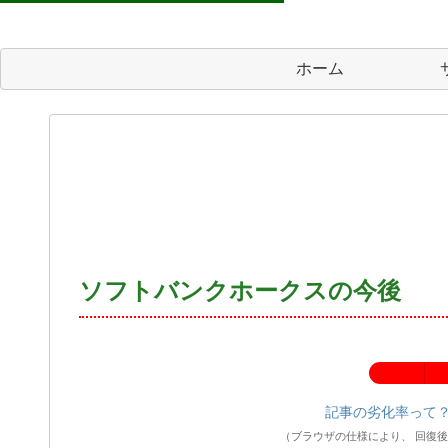
ホーム
ソフトバンクホークスの今後
記事の劣化率：
記事の劣化率って
（ブラウザの仕様により、 回復