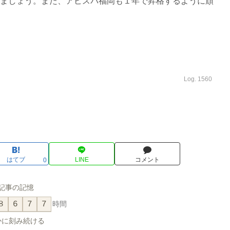
しましょう。また、アビスパ福岡も１年で昇格するように頑
Log. 1560
はてブ
LINE
コメント
0
記事の記憶
8
6
7
7
時間
かに刻み続ける