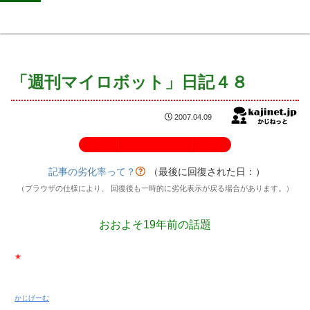
「週刊マイロボット」日記４８
2007.04.09
記事の劣化率：100%
記事の劣化率って？
（最後に回復された日：
）
（ブラウザの仕様により、 回復後も一時的に劣化表示が戻る場合があります。）
おおよそ19年前の話題
★
かじげーむ