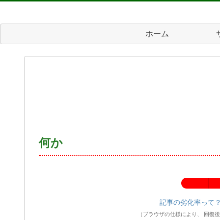
ホーム
何か
記事の劣化率：
記事の劣化率って
（ブラウザの仕様により、 回復