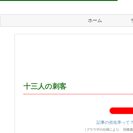
ホーム
十三人の刺客
記事の劣化率：
記事の劣化率って
（ブラウザの仕様により、 回復