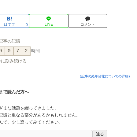
はてブ
LINE
コメント
0
記事の記憶
9
0
7
2
時間
かに刻み続ける
（記事の経年劣化についての詳細）
まで読んだ方へ
ざまな話題を綴ってきました。
記憶と重なる部分があるかもしれません。
んで、少し遡ってみてください。
辿る