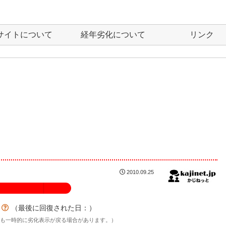
サイトについて
経年劣化について
リンク
2010.09.25
100%
？
（最後に回復された日：
）
後も一時的に劣化表示が戻る場合があります。）