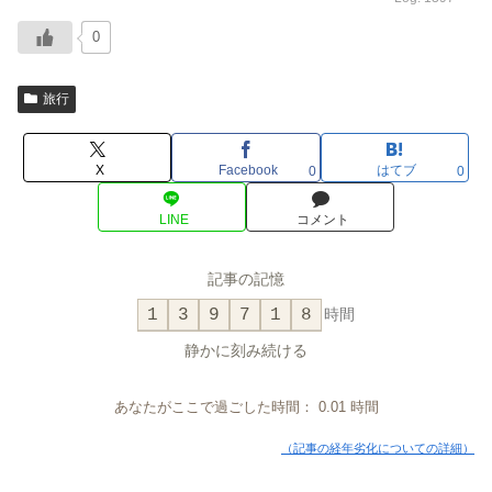
0
旅行
X
Facebook
はてブ
0
0
LINE
コメント
記事の記憶
1
3
9
7
1
8
時間
静かに刻み続ける
あなたがここで過ごした時間：
0.01
時間
（記事の経年劣化についての詳細）