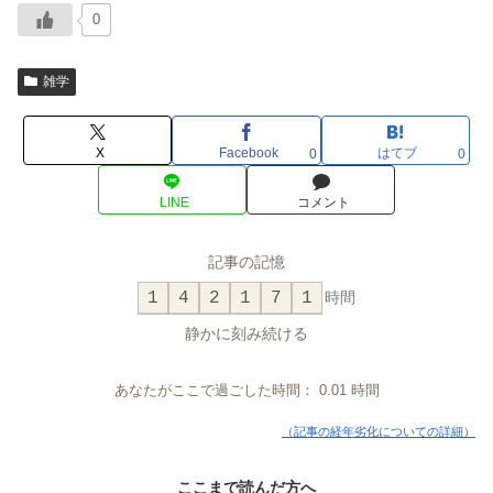
0
雑学
X
Facebook
はてブ
0
0
LINE
コメント
記事の記憶
1
4
2
1
7
1
時間
静かに刻み続ける
あなたがここで過ごした時間：
0.01
時間
（記事の経年劣化についての詳細）
ここまで読んだ方へ