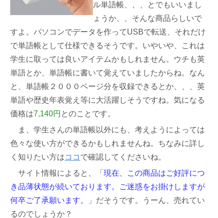
ル単語帳、、、とでもいいまし
ょうか、、そんな商品らしいで
すよ。パソコンでデータを作ってUSBで転送、それだけ
で単語帳として仕様できるそうです。いやいや、これは
学生に取っては良いアイテムかもしれません。ウチも英
単語とか、単語帳に書いて覚えていましたからね。なん
と、単語帳２０００ページ分を収録できるとか、、、英
単語や歴史年表覚え等に大活躍しそうですね。気になる
価格は
7,140円
とのことです。
ま、学生さんの単語帳以外にも、考えようによっては
色々な使い方ができるかもしれませんね。ちなみに詳し
く知りたい方は
ココ
で確認してくださいね。
サイト情報によると、「
現在、この商品はご好評につ
き品薄状態が続いております。ご迷惑をお掛けしますが
何卒ご了承願います。
」だそうです。うーん、売れてい
るのでしょうか？