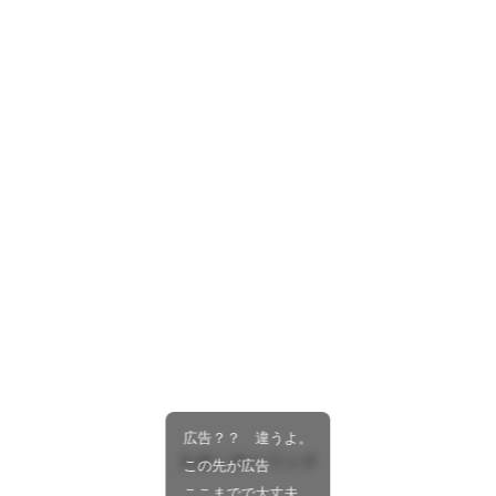
広告？？ 違うよ。
スポンサーリンク
この先が広告
ここまでで大丈夫