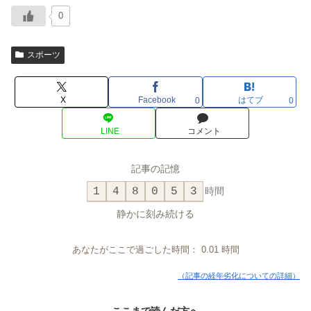
0
スポーツ
X
Facebook
はてブ
0
0
LINE
コメント
記事の記憶
1
4
8
0
5
3
時間
静かに刻み続ける
あなたがここで過ごした時間：
0.01
時間
（記事の経年劣化についての詳細）
ここまで読んだ方へ