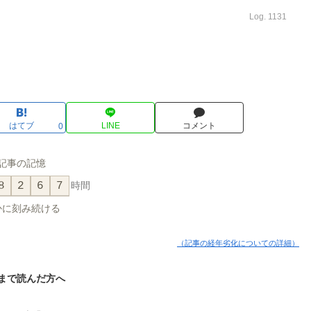
Log. 1131
はてブ
LINE
コメント
0
記事の記憶
8
2
6
7
時間
かに刻み続ける
（記事の経年劣化についての詳細）
まで読んだ方へ