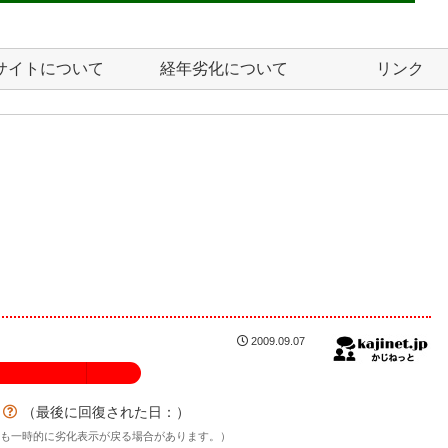
サイトについて
経年劣化について
リンク
2009.09.07
100%
？
（最後に回復された日：
）
後も一時的に劣化表示が戻る場合があります。）