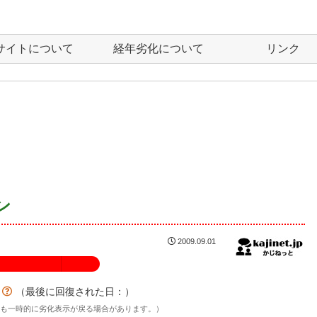
サイトについて
経年劣化について
リンク
ン
2009.09.01
100%
？
（最後に回復された日：
）
後も一時的に劣化表示が戻る場合があります。）