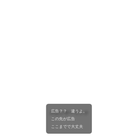
広告？？ 違うよ。
スポンサーリンク
この先が広告
ここまでで大丈夫