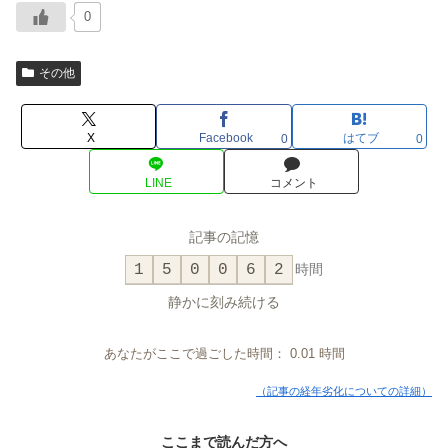
0
その他
X
Facebook
はてブ
0
0
LINE
コメント
記事の記憶
1
5
0
0
6
2
時間
静かに刻み続ける
あなたがここで過ごした時間：
0.01
時間
（記事の経年劣化についての詳細）
ここまで読んだ方へ