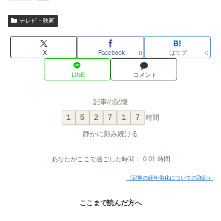
テレビ・映画
X
Facebook
はてブ
0
0
LINE
コメント
記事の記憶
1
5
2
7
1
7
時間
静かに刻み続ける
あなたがここで過ごした時間：
0.01
時間
（記事の経年劣化についての詳細）
ここまで読んだ方へ